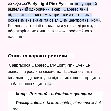
Калібрахоа
'Early Light Pink Eye'
- це
популярний
ампельний однорічник із серії Cabaret, який
відрізняється рясним та тривалим цвітінням з
рожевими квітками та світлішим центром (вічком)
.
Рослина зазвичай продається у вигляді розсади
або вкорінених живців, а також професійного
насіння
Oпис та характеристики
Calibrachoa Cabaret Early Light Pink Eye - це
ампельна рослина сімейства Пасльонові, яка
ідеально підходить для підвісних кашпо, горщиків
та балконних ящиків.
Колір
:
Рожевий
з
світлішим центром
.
Розмір квітки
: Квітки дрібні, діаметром 2-4
см.