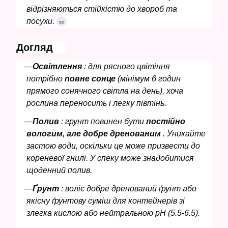
відрізняються стійкістю до хвороб та
посухи.
Догляд
Освітлення
: для рясного цвітіння
потрібно
повне сонце
(мінімум 6 годин
прямого сонячного світла на день), хоча
рослина переносить і легку півтінь.
Полив
: грунт повинен бути
постійно
вологим, але добре дренованим
. Уникайте
застою води, оскільки це може призвести до
кореневої гнилі. У спеку може знадобитися
щоденний полив.
Ґрунт
: воліє добре дренований ґрунт або
якісну ґрунтову суміш для контейнерів зі
злегка кислою або нейтральною pH (5.5-6.5).