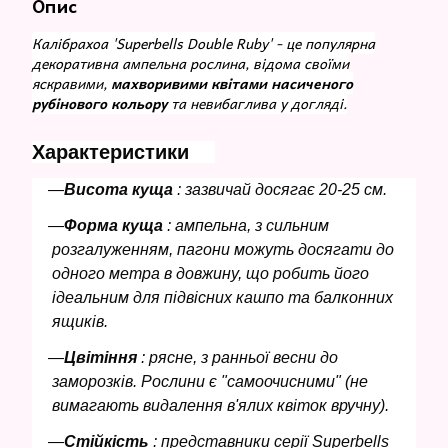
Опис
Калібрахоа 'Superbells Double Ruby' - це популярна
декоративна ампельна рослина, відома своїми
яскравими,
махворивими квітами насиченого
рубінового кольору
та невибаглива у догляді.
Характеристики
Висота куща
: зазвичай досягає 20-25 см.
Форма куща
: ампельна, з сильним
розгалуженням, пагони можуть досягати до
одного метра в довжину, що робить його
ідеальним для підвісних кашпо та балконних
ящиків.
Цвітіння
: рясне, з ранньої весни до
заморозків. Рослини є "самоочисними" (не
вимагають видалення в'ялих квіток вручну).
Стійкість
: представники серії Superbells