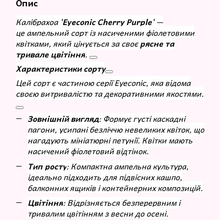
Опис
Калібрахоа
'Eyeconic Cherry Purple'
—
це
ампельний сорт із насиченими фіолетовими
квітками, який цінується за своє
рясне та
тривале цвітіння
.
Характеристики сорту
Цей сорт є частиною серії Eyeconic, яка відома
своєю витривалістю та декоративними якостями.
Зовнішній вигляд
: Формує густі каскадні
пагони, усипані безліччю невеликих квіток, що
нагадують мініатюрні петунії. Квітки мають
насичений фіолетовий відтінок.
Тип росту
: Компактна ампельна культура,
ідеально підходить для підвісних кашпо,
балконних ящиків і контейнерних композицій.
Цвітіння
: Відрізняється безперервним і
тривалим цвітінням з весни до осені.