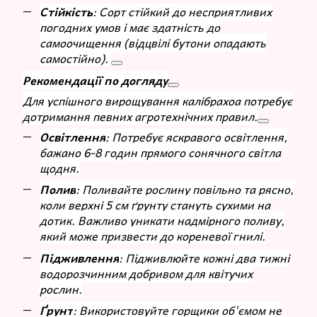
Стійкість
: Сорт стійкий до несприятливих
погодних умов і має здатність до
самоочищення (відцвілі бутони опадають
самостійно).
Рекомендації по догляду
Для успішного вирощування калібрахоа потребує
дотримання певних агротехнічних правил.
Освітлення
: Потребує яскравого освітлення,
бажано 6-8 годин прямого сонячного світла
щодня.
Полив
: Поливайте рослину повільно та рясно,
коли верхні 5 см ґрунту стануть сухими на
дотик. Важливо уникати надмірного поливу,
який може призвести до кореневої гнилі.
Підживлення
: Підживлюйте кожні два тижні
водорозчинним добривом для квітучих
рослин.
Ґрунт
: Використовуйте горщики об'ємом не