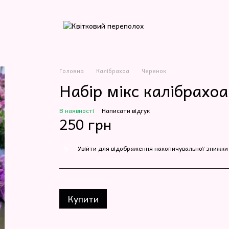
Головна
Калібрахоа
Черенок
Набір мікс калібрахо
В наявності
Написати відгук
250 грн
Увійти
для відображення накопичувальної знижки
%
Купити